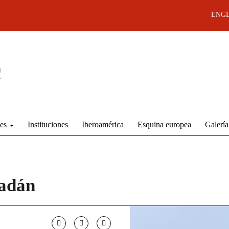
ENGL
des
Instituciones
Iberoamérica
Esquina europea
Galería
adán