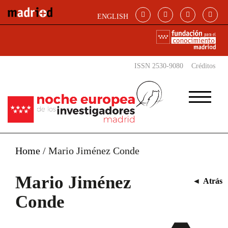
Pasar al contenido principal
ENGLISH
ISSN 2530-9080
Créditos
Home
/
Mario Jiménez Conde
Mario Jiménez
◄
Atrás
Conde