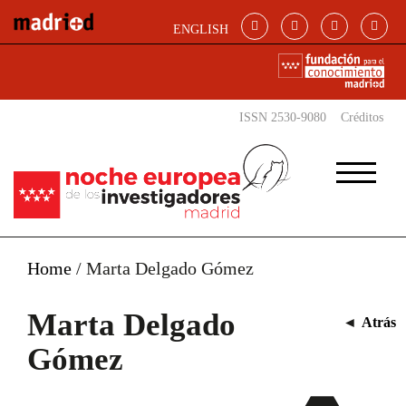
Pasar al contenido principal
ENGLISH
ISSN 2530-9080
Créditos
Home
/
Marta Delgado Gómez
Marta Delgado
◄
Atrás
Gómez