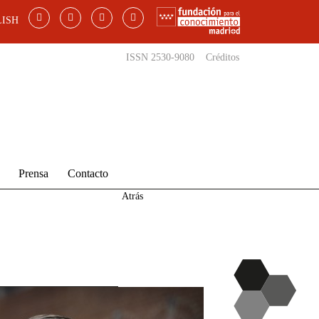
ISH
ISSN 2530-9080
Créditos
Prensa
Contacto
Atrás