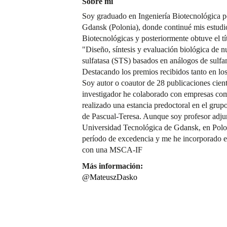
Sobre mí
Soy graduado en Ingeniería Biotecnológica p
Gdansk (Polonia), donde continué mis estudi
Biotecnológicas y posteriormente obtuve el tít
"Diseño, síntesis y evaluación biológica de n
sulfatasa (STS) basados en análogos de sulf
Destacando los premios recibidos tanto en l
Soy autor o coautor de 28 publicaciones cien
investigador he colaborado con empresas co
realizado una estancia predoctoral en el gru
de Pascual-Teresa. Aunque soy profesor adjun
Universidad Tecnológica de Gdansk, en Polo
período de excedencia y me he incorporad
con una MSCA-IF
Más información:
@MateuszDasko