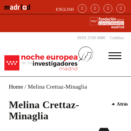
Pasar al contenido principal
ENGLISH
ISSN 2530-9080
Créditos
Home
/
Melina Crettaz-Minaglia
Melina Crettaz-
◄
Atrás
Minaglia