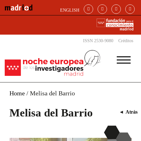
Pasar al contenido principal
ENGLISH
ISSN 2530-9080
Créditos
Home
/
Melisa del Barrio
Melisa del Barrio
◄
Atrás