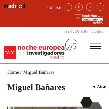
Pasar al contenido principal
ENGLISH
ISSN 2530-9080
Créditos
Home
/
Miguel Bañares
Miguel Bañares
◄
Atrás