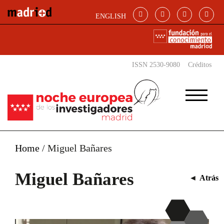
Pasar al contenido principal
ENGLISH
ISSN 2530-9080
Créditos
Home
/
Miguel Bañares
Miguel Bañares
◄
Atrás