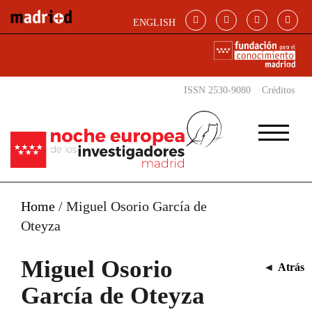
Pasar al contenido principal
ENGLISH
ISSN 2530-9080
Créditos
Home
/
Miguel Osorio García de
Oteyza
Miguel Osorio
◄
Atrás
García de Oteyza