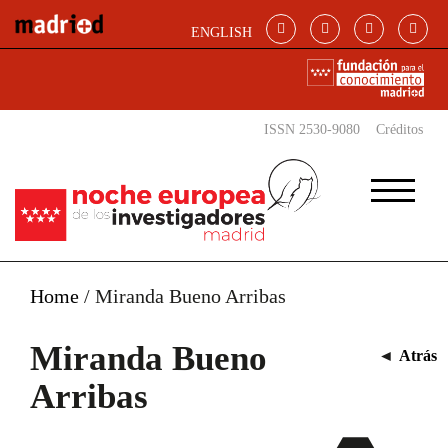
Pasar al contenido principal
ENGLISH
ISSN 2530-9080
Créditos
Home
/
Miranda Bueno Arribas
Miranda Bueno
◄
Atrás
Arribas