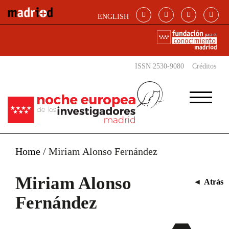
Pasar al contenido principal
ENGLISH
ISSN 2530-9080
Créditos
Home
/
Miriam Alonso Fernández
Miriam Alonso
◄
Atrás
Fernández