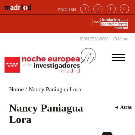
Pasar al contenido principal
ENGLISH
ISSN 2530-9080
Créditos
Home
/
Nancy Paniagua Lora
Nancy Paniagua
◄
Atrás
Lora