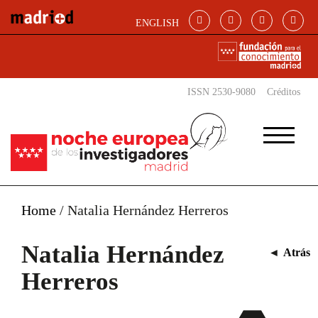
Pasar al contenido principal
ENGLISH
ISSN 2530-9080
Créditos
Home
/
Natalia Hernández Herreros
Natalia Hernández
◄
Atrás
Herreros