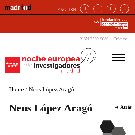
Pasar al contenido principal
ENGLISH
ISSN 2530-9080
Créditos
Home
/
Neus López Aragó
Neus López Aragó
◄
Atrás