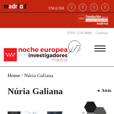
Pasar al contenido principal
ENGLISH
ISSN 2530-9080
Créditos
Home
/
Núria Galiana
Núria Galiana
◄
Atrás