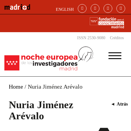
Pasar al contenido principal
ENGLISH
ISSN 2530-9080
Créditos
Home
/
Nuria Jiménez Arévalo
Nuria Jiménez
◄
Atrás
Arévalo