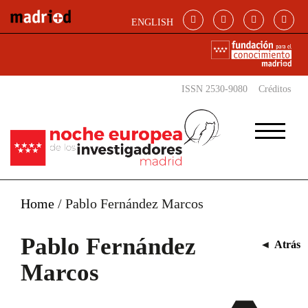
Pasar al contenido principal
ENGLISH
ISSN 2530-9080
Créditos
Home
/
Pablo Fernández Marcos
Pablo Fernández
◄
Atrás
Marcos