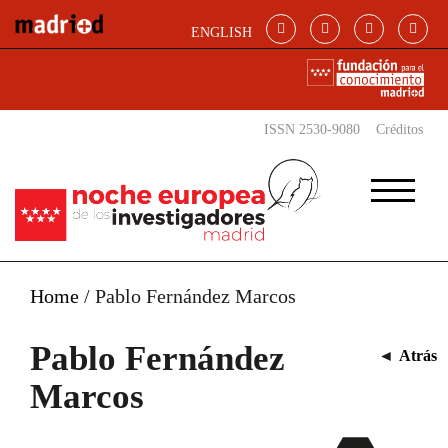
Pasar al contenido principal
ENGLISH
ISSN 2530-9080
Créditos
Home
/
Pablo Fernández Marcos
Pablo Fernández
◄
Atrás
Marcos