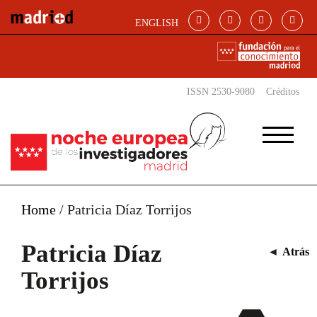
Pasar al contenido principal
ENGLISH
ISSN 2530-9080
Créditos
Home
/
Patricia Díaz Torrijos
Patricia Díaz
◄
Atrás
Torrijos