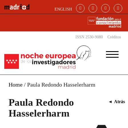
Pasar al contenido principal
ENGLISH
ISSN 2530-9080
Créditos
Home
/
Paula Redondo Hasselerharm
Paula Redondo
◄
Atrás
Hasselerharm