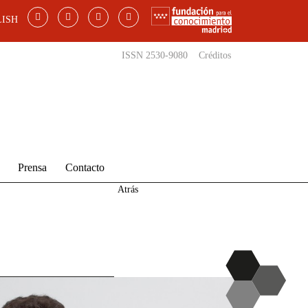
ISH
ISSN 2530-9080
Créditos
Prensa
Contacto
Atrás