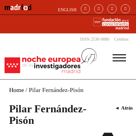
Pasar al contenido principal
ENGLISH
ISSN 2530-9080
Créditos
Home
/
Pilar Fernández-Pisón
Pilar Fernández-
◄
Atrás
Pisón