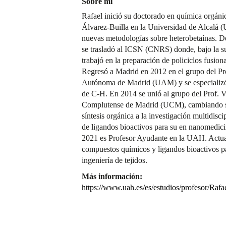
Sobre mí
Rafael inició su doctorado en química orgánic
Álvarez-Builla en la Universidad de Alcalá (
nuevas metodologías sobre heterobetaínas. De
se trasladó al ICSN (CNRS) donde, bajo la su
trabajó en la preparación de policiclos fusio
Regresó a Madrid en 2012 en el grupo del Pro
Autónoma de Madrid (UAM) y se especializó e
de C-H. En 2014 se unió al grupo del Prof. V
Complutense de Madrid (UCM), cambiando sus
síntesis orgánica a la investigación multidisci
de ligandos bioactivos para su en nanomedicin
2021 es Profesor Ayudante en la UAH. Actual
compuestos químicos y ligandos bioactivos pa
ingeniería de tejidos.
Más información:
https://www.uah.es/es/estudios/profesor/Rafa