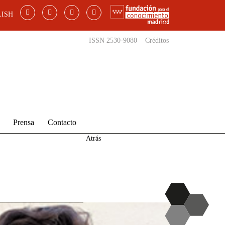
ISH
ISSN 2530-9080
Créditos
Prensa
Contacto
Atrás