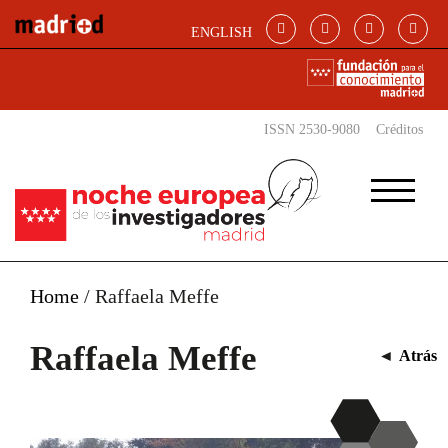
Pasar al contenido principal
ENGLISH
ISSN 2530-9080
Créditos
Home
/
Raffaela Meffe
Raffaela Meffe
◄
Atrás