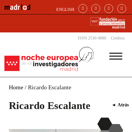
Pasar al contenido principal
ENGLISH
ISSN 2530-9080
Créditos
Home
/
Ricardo Escalante
Ricardo Escalante
◄
Atrás