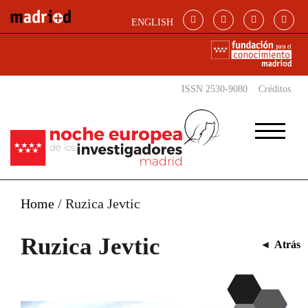
Pasar al contenido principal
ENGLISH
ISSN 2530-9080
Créditos
Home
/
Ruzica Jevtic
Ruzica Jevtic
◄
Atrás