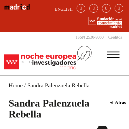
Pasar al contenido principal
ENGLISH
ISSN 2530-9080
Créditos
Home
/
Sandra Palenzuela Rebella
Sandra Palenzuela
◄
Atrás
Rebella