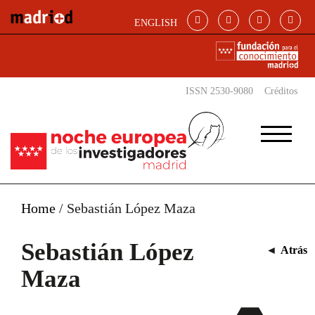
Pasar al contenido principal
ENGLISH
ISSN 2530-9080
Créditos
Home
/
Sebastián López Maza
Sebastián López
◄
Atrás
Maza