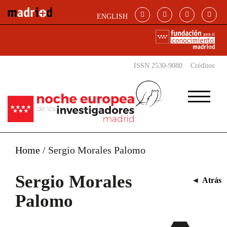
Pasar al contenido principal
ENGLISH
ISSN 2530-9080
Créditos
Home
/
Sergio Morales Palomo
Sergio Morales
◄
Atrás
Palomo