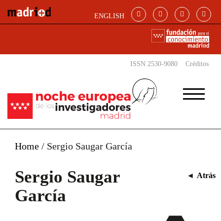
Pasar al contenido principal
ENGLISH
ISSN 2530-9080
Créditos
Home
/
Sergio Saugar García
Sergio Saugar
◄
Atrás
García