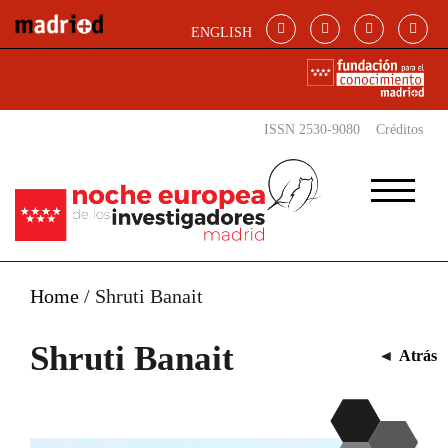
Pasar al contenido principal
ENGLISH
ISSN 2530-9080
Créditos
Home
/
Shruti Banait
Shruti Banait
◄
Atrás