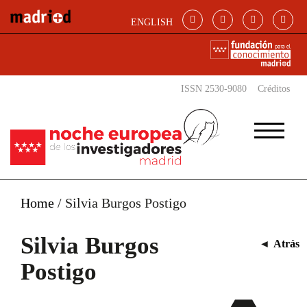
Pasar al contenido principal
ENGLISH
ISSN 2530-9080
Créditos
Home
/
Silvia Burgos Postigo
Silvia Burgos
◄
Atrás
Postigo