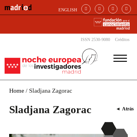
Pasar al contenido principal
ENGLISH
ISSN 2530-9080
Créditos
Home
/
Sladjana Zagorac
Sladjana Zagorac
◄
Atrás