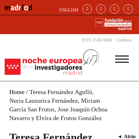
Pasar al contenido principal
ENGLISH
ISSN 2530-9080
Créditos
Home
/
Teresa Fernández Agulló,
Nuria Lauzurica Fernández, Miriam
García San Frutos, Jose Joaquín Ochoa
Navarro y Elvira de Frutos González
Teresa Fernández
◄
Atrás