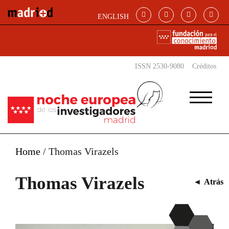
Pasar al contenido principal
ENGLISH
ISSN 2530-9080
Créditos
Home
/
Thomas Virazels
Thomas Virazels
◄
Atrás