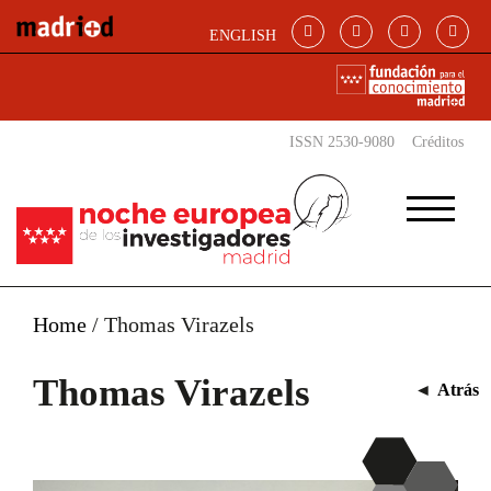
Pasar al contenido principal
ENGLISH
ISSN 2530-9080
Créditos
Home
/
Thomas Virazels
Thomas Virazels
◄
Atrás