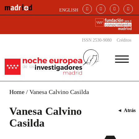
Pasar al contenido principal
ENGLISH
ISSN 2530-9080
Créditos
Home
/
Vanesa Calvino Casilda
Vanesa Calvino
◄
Atrás
Casilda