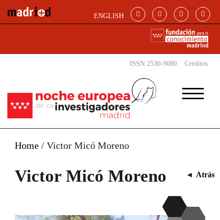
Pasar al contenido principal
ENGLISH
ISSN 2530-9080
Créditos
Home
/
Victor Micó Moreno
Victor Micó Moreno
◄
Atrás