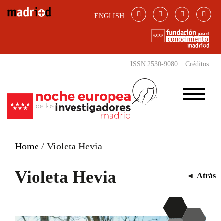
Pasar al contenido principal
ENGLISH
ISSN 2530-9080
Créditos
Home
/
Violeta Hevia
Violeta Hevia
◄
Atrás