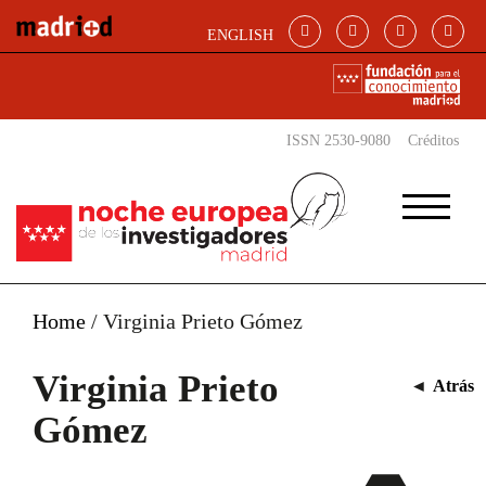
Pasar al contenido principal
ENGLISH
ISSN 2530-9080
Créditos
Home
/
Virginia Prieto Gómez
Virginia Prieto
◄
Atrás
Gómez