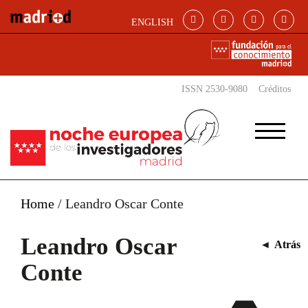
Pasar al contenido principal
ENGLISH
ISSN 2530-9080
Créditos
Home
/
Leandro Oscar Conte
Leandro Oscar
◄
Atrás
Conte