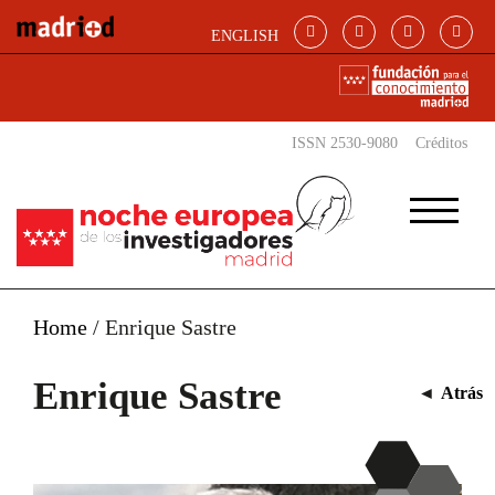
Pasar al contenido principal
ENGLISH
ISSN 2530-9080
Créditos
Home
/
Enrique Sastre
Enrique Sastre
◄
Atrás