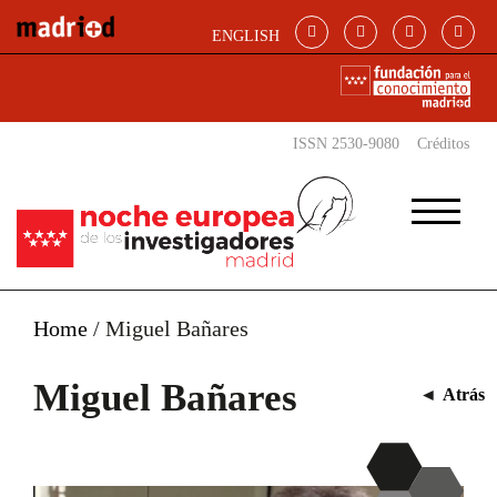
Pasar al contenido principal
ENGLISH
ISSN 2530-9080
Créditos
Home
/
Miguel Bañares
Miguel Bañares
◄
Atrás