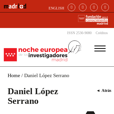
Pasar al contenido principal
ENGLISH
ISSN 2530-9080
Créditos
Home
/
Daniel López Serrano
Daniel López
◄
Atrás
Serrano