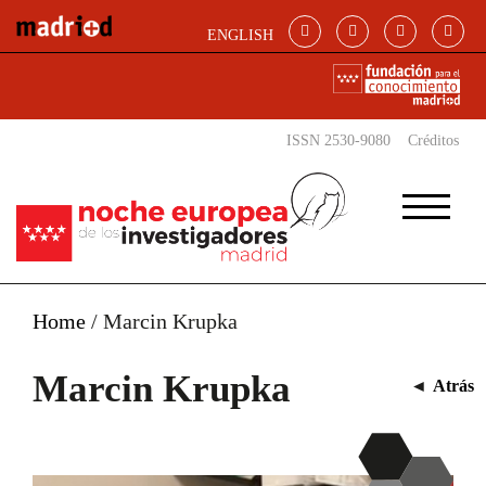
Pasar al contenido principal
ENGLISH
ISSN 2530-9080
Créditos
Home
/
Marcin Krupka
Marcin Krupka
◄
Atrás