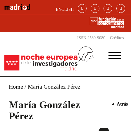
Pasar al contenido principal
ENGLISH
ISSN 2530-9080
Créditos
Home
/
María González Pérez
María González
◄
Atrás
Pérez