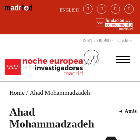
Pasar al contenido principal
ENGLISH
ISSN 2530-9080
Créditos
Home
/
Ahad Mohammadzadeh
Ahad
◄
Atrás
Mohammadzadeh