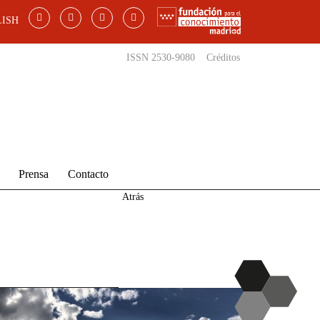
ISH
ISSN 2530-9080
Créditos
Prensa
Contacto
Atrás