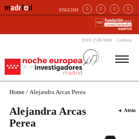
Pasar al contenido principal
ENGLISH
ISSN 2530-9080
Créditos
Home
/
Alejandra Arcas Perea
Alejandra Arcas
◄
Atrás
Perea