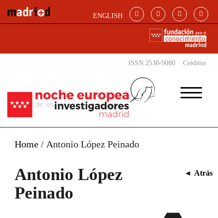
Pasar al contenido principal
ENGLISH
ISSN 2530-9080
Créditos
Home
/
Antonio López Peinado
Antonio López
◄
Atrás
Peinado